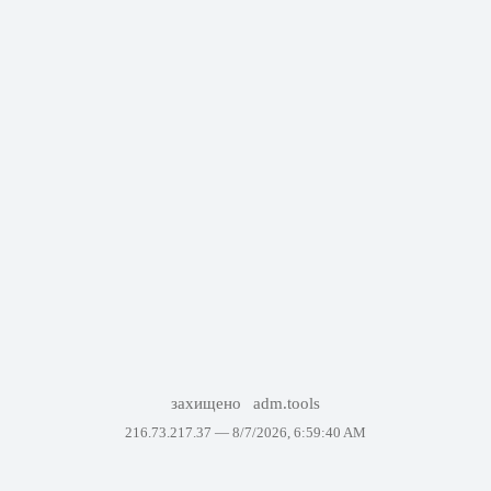
захищено
adm.tools
216.73.217.37 —
8/7/2026, 6:59:40 AM